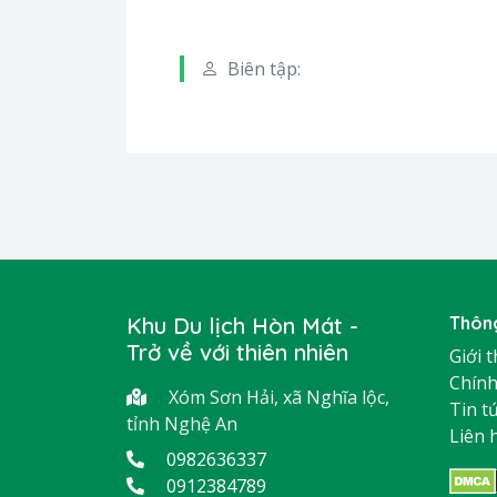
Biên tập:
Khu Du lịch Hòn Mát -
Thông
Trở về với thiên nhiên
Giới 
Chính
Xóm Sơn Hải, xã Nghĩa lộc,
Tin t
tỉnh Nghệ An
Liên 
0982636337
0912384789