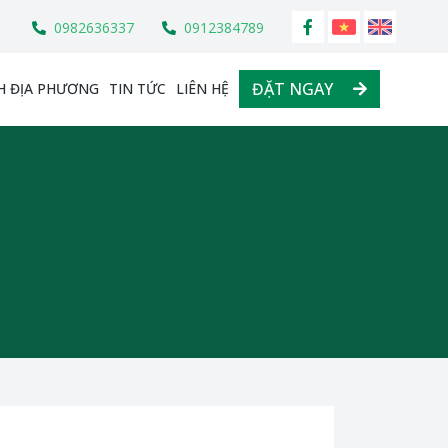
0982636337
0912384789
ĐẶT NGAY
H ĐỊA PHƯƠNG
TIN TỨC
LIÊN HỆ