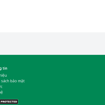
 tin
thiệu
 sách bảo mật
ức
hệ