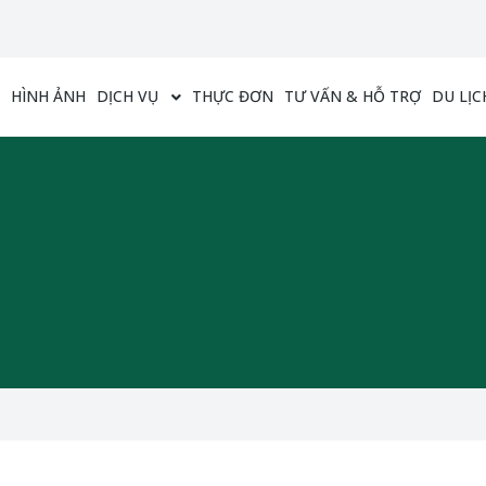
HÌNH ẢNH
DỊCH VỤ
THỰC ĐƠN
TƯ VẤN & HỖ TRỢ
DU LỊC