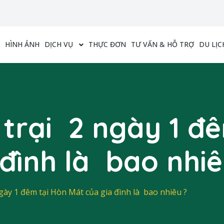
HÌNH ẢNH
DỊCH VỤ
THỰC ĐƠN
TƯ VẤN & HỖ TRỢ
DU LỊC
 trại 2 ngày 1 đ
đình là bao nhiê
gày 1 đêm tại Hòn Mát của gia đình là bao nhiêu ?