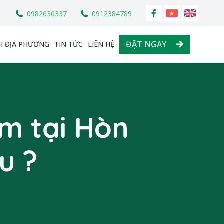
0982636337
0912384789
ĐẶT NGAY
H ĐỊA PHƯƠNG
TIN TỨC
LIÊN HỆ
êm tại Hòn
u ?